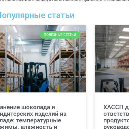
Популярные статьи
ПОЛЕЗНЫЕ СТАТЬИ
анение шоколада и
ХАССП д
ндитерских изделий на
ответств
ладе: температурные
продукто
жимы, влажность и
руковод