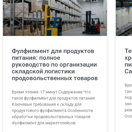
Фулфилмент для продуктов
Т
питания: полное
хр
руководство по организации
пи
складской логистики
С
продовольственных товаров
Вре
так
Время чтения: 17 минут Содержание Что
Нор
такое фулфилмент для продуктов питания
зак
Ключевые требования к складу для
реж
продуктового фулфилмента Особенности
Осо
обработки продовольственных товаров
Фулфилмент для маркетплейсов: