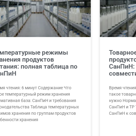
емпературные режимы
Товарно
анения продуктов
продукто
тания: полная таблица по
СанПиН:
анПиН
совмест
мя чтения: 6 минут Содержание Что
Время чтения
ое температурный режим хранения
такое товарн
мативная база: СанПиН и требования
нужно Норма
онодательства Таблица температурных
СанПиН и ТР
имов хранения по группам продуктов
СанПиН к со
бенности хранения