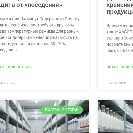
щита от «поседения»
хранени
продукц
мя чтения: 14 минут Содержание Почему
дитерские изделия требуют «другого»
Время чтения
ада Температурные режимы для разных
такое ХАССП 
ов кондитерских изделий Влажность на
складов Зако
аде: идеальный диапазон 60–70%
нормативные
седение»
шагов к безо
АТЬ ПОЛНОСТЬЮ »
ЧИТАТЬ ПОЛНО
юня 2026
8 мая 2026
ПОЛЕЗНЫЕ СТАТЬИ