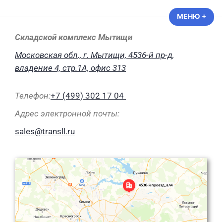
ТРАНСЛОГИСТИКА —
МЕНЮ
+
РАЗ
СВЕ
Логистические и транспортные
Складской комплекс Мытищи
услуги
Московская обл., г. Мытищи, 4536-й пр-д,
владение 4, стр.1A, офис 313
Телефон:
+7 (499) 302 17 04
Адрес электронной почты:
sales@transll.ru