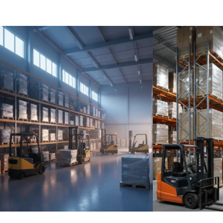
ысокого сезона»:
а тянет бизнес вн