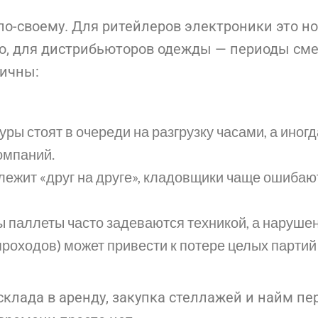
о-своему. Для ритейлеров электроники это но
то, для дистрибьюторов одежды — периоды см
тичны:
ры стоят в очереди на разгрузку часами, а иногда
омпаний.
лежит «друг на друге», кладовщики чаще ошибаютс
ы паллеты часто задеваются техникой, а наруше
роходов) может привести к потере целых партий
склада в аренду, закупка стеллажей и найм п