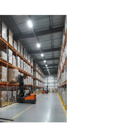
 когда
из