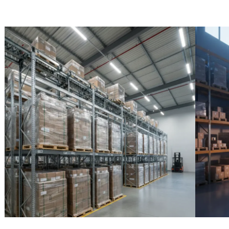
1.
Проблема «в
логистик