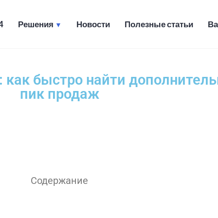
4
Решения
Новости
Полезные статьи
Ва
ческие и транспортные услуг
: как быстро найти дополнител
пик продаж
Содержание